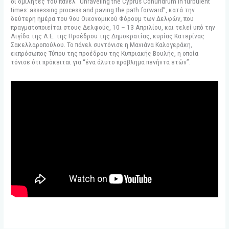
οι ομιλητές του πάνελ “Unraveling the Cyprus Conundrum in turbulent
times: assessing process and paving the path forward”, κατά την
δεύτερη ημέρα του 9ου Οικονομικού Φόρουμ των Δελφών, που
πραγματοποιείται στους Δελφούς, 10 – 13 Απριλίου, και τελεί υπό την
Αιγίδα της Α.Ε. της Προέδρου της Δημοκρατίας, κυρίας Κατερίνας
Σακελλαροπούλου. Το πάνελ συντόνισε η Μανιάνα Καλογεράκη,
εκπρόσωπος Τύπου της προέδρου της Κυπριακής Βουλής, η οποία
τόνισε ότι πρόκειται για “ένα άλυτο πρόβλημα πενήντα ετών”.