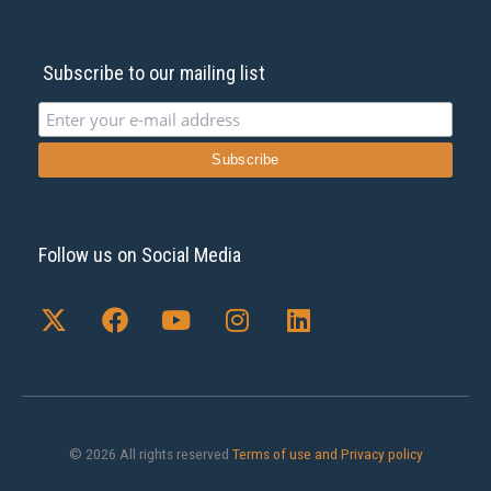
Subscribe to our mailing list
Follow us on Social Media
X
F
Y
I
L
-
a
o
n
i
t
c
u
s
n
w
e
t
t
k
i
b
u
a
e
t
o
b
g
d
t
o
e
r
i
© 2026 All rights reserved
Terms of use and Privacy policy
e
k
a
n