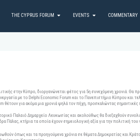
THE CYPRUS FORUM
EVENTS
COMMENTARY
λιτικής στην Κύπρο, διοργανώνεται φέτος για 5η συνεχόμενη χρονιά. Θα π
εργασία με το Delphi Economic Forum και το Πανεπιστήμιο Κύπρου και τελ
um θέτουν για ακόμα μια χρονιά ψηλά τον πήχη, προσκαλώντας σημαντικέ
στορικό Παλαιό Δημαρχείο Λευκωσίας και ακολούθως θα διεξαχθούν συνολ
α Πάλας, κτήρια τα οποία έχουν σημειολογική αξία για την πολιτική του 
τρωθούν όπως και τα προηγούμενα χρόνια σε θέματα Δημοκρατίας και Κράτο