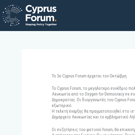
Skip
to
content
To 5o Cyprus Forum έρχεται τον Οκτώβρη
Το Cyprus Forum, το μεγαλύτερο συνέδριο πο
Λευκωσία από το Oxygen for Democracy σε συν
Δημοκρατίας. Οι διοργανωτές του Cyprus For
εξωτερικό.
Η τελετή έναρξης θα πραγματοποιηθεί στο ι
Δημαρχείο Λευκωσίας και το εμβληματικό Λήδρ
Οι συζητήσεις του φετινού forum, θα επικεν