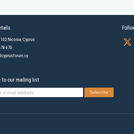
tails
Follo
X
1102 Nicosia, Cyprus
-
678 670
cyprusforum.cy
t
w
i
to our mailing list
t
t
e
r