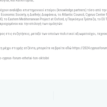
λογίας και Καινοτομίας.
έχουν αναλάβει επιστημονικοί εταίροι (knowledge partners) τόσο από τη
Economic Society, η Διεθνής Διαφάνεια, το Atlantic Council, Cyprus Center fo
RIO, το Eastern Mediterranean Project at Oxford, η Παγκόσμια Τράπεζα, το EU Ta
εριεχομένου και την επιλογή των ομιλητών.
ρος στις συζητήσεις, μεταξύ των οποίων πολιτικοί αξιωματούχοι, τεχνοκ
 μέχρι στιγμής ατζέντα, μπορείτε να βρείτε εδώ https://2024.cyprusforum
-cyprus-forum-erhetai-ton-oktobri