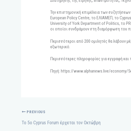
Διατήρησης της Ειρήνης, Βιωσιμότητας, Τεχνο
Την επιστημονική επιμέλεια των συζητήσεων 
European Policy Centre, το ΕΛΙΑΜΕΠ, το Cyprus 
University of York Department of Politics, το P
οι οποίοι συνδράμουν στη διαμόρφωση του π
Περισσότεροι από 200 ομιλητές θα λάβουν μέ
εξωτερικό.
Περισσότερες πληροφορίες για εγγραφή και τη
Πηγή: https://www.alphanews.live/economy/5o
PREVIOUS
To 5o Cyprus Forum έρχεται τον Οκτώβρη