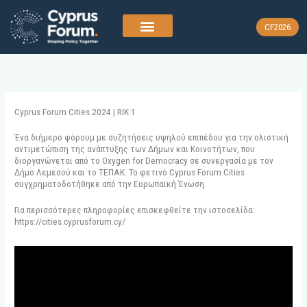
Skip
to
CF2026
content
Cyprus Forum Cities 2024 | RIK 1
Ένα διήμερο φόρουμ με συζητήσεις υψηλού επιπέδου για την ολιστική
αντιμετώπιση της ανάπτυξης των Δήμων και Κοινοτήτων, που
διοργανώνεται από το Oxygen for Democracy σε συνεργασία με τον
Δήμο Λεμεσού και το ΤΕΠΑΚ. To φετινό Cyprus Forum Cities
συγχρηματοδοτήθηκε από την Ευρωπαϊκή Ένωση.
Για περισσότερες πληροφορίες επισκεφθείτε την ιστοσελίδα:
https://cities.cyprusforum.cy/